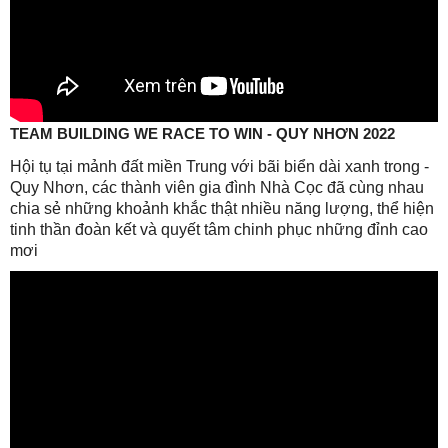
TEAM BUILDING WE RACE TO WIN - QUY NHƠN 2022
Hội tụ tại mảnh đất miền Trung với bãi biển dài xanh trong -
Quy Nhơn, các thành viên gia đình Nhà Cọc đã cùng nhau
chia sẻ những khoảnh khắc thật nhiều năng lượng, thể hiện
tinh thần đoàn kết và quyết tâm chinh phục những đỉnh cao
mơi