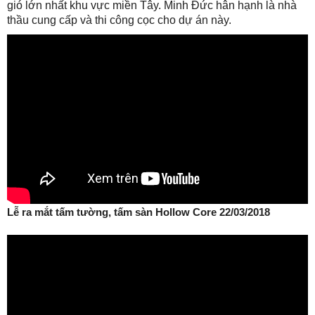
gió lớn nhất khu vực miền Tây. Minh Đức hân hạnh là nhà
thầu cung cấp và thi công cọc cho dự án này.
Lễ ra mắt tấm tường, tấm sàn Hollow Core 22/03/2018