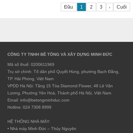
Đầu
1
2
3
Cuối
›
CÔNG TY TNHH BÊ TÔNG VÀ XÂY DỰNG MINH ĐỨC
Mã số thuế: 0200611969
Trụ sở chính: Tổ dân phố Quyết Hùng, phường Bạch Đằng,
TP. Hải Phòng, Việt Nam
VPDD Hà Nội: Tầng 15 Tòa Diamond Flower, 48 Lê Văn
Lương, Phường Yên Hoà, Thành phố Hà Nội, Việt Nam.
Email: info@betongminhduc.com
Hotline: 024 7308 8999
HỆ THỐNG NHÀ MÁY:
• Nhà máy Minh Đức – Thủy Nguyên