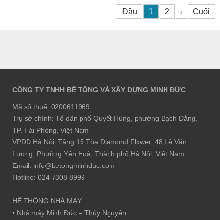
Đầu
1
2
Cuối
›
CÔNG TY TNHH BÊ TÔNG VÀ XÂY DỰNG MINH ĐỨC
Mã số thuế: 0200611969
Trụ sở chính: Tổ dân phố Quyết Hùng, phường Bạch Đằng,
TP. Hải Phòng, Việt Nam
VPDD Hà Nội: Tầng 15 Tòa Diamond Flower, 48 Lê Văn
Lương, Phường Yên Hoà, Thành phố Hà Nội, Việt Nam.
Email: info@betongminhduc.com
Hotline: 024 7308 8999
HỆ THỐNG NHÀ MÁY:
• Nhà máy Minh Đức – Thủy Nguyên