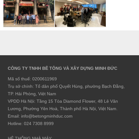
CÔNG TY TNHH BÊ TÔNG VÀ XÂY DỰNG MINH ĐỨC
Mã số thuế: 0200611969
Trụ sở chính: Tổ dân phố Quyết Hùng, phường Bạch Đằng,
TP. Hải Phòng, Việt Nam
VPDD Hà Nội: Tầng 15 Tòa Diamond Flower, 48 Lê Văn
Lương, Phường Yên Hoà, Thành phố Hà Nội, Việt Nam.
Email: info@betongminhduc.com
Hotline: 024 7308 8999
HỆ THỐNG NHÀ MÁY: