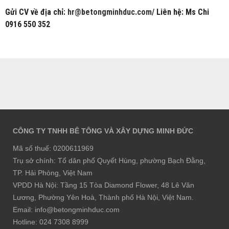
Gửi CV về địa chỉ:
hr@betongminhduc.com/
Liên hệ: Ms Chi
0916 550 352
CÔNG TY TNHH BÊ TÔNG VÀ XÂY DỰNG MINH ĐỨC
Mã số thuế: 0200611969
Trụ sở chính: Tổ dân phố Quyết Hùng, phường Bạch Đằng,
TP. Hải Phòng, Việt Nam
VPDD Hà Nội: Tầng 15 Tòa Diamond Flower, 48 Lê Văn
Lương, Phường Yên Hoà, Thành phố Hà Nội, Việt Nam.
Email: info@betongminhduc.com
Hotline: 024 7308 8999