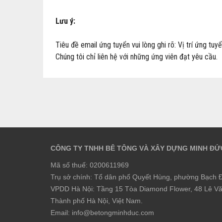
Lưu ý:
Tiêu đề email ứng tuyển vui lòng ghi rõ: Vị trí ứng 
Chúng tôi chỉ liên hệ với những ứng viên đạt yêu cầu.
CÔNG TY TNHH BÊ TÔNG VÀ XÂY DỰNG MINH ĐỨ
Mã số thuế: 0200611969
Trụ sở chính: Tổ dân phố Quyết Hùng, phường Bạch Đ
VPDD Hà Nội: Tầng 15 Tòa Diamond Flower, 48 Lê V
Thành phố Hà Nội, Việt Nam.
Email: info@betongminhduc.com