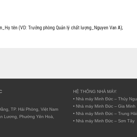
tuyển_Họ tên (VD: Trưởng phòng Quản lý chất lượng_Nguyen Van A);
C
HỆ THỐNG NHÀ MÁY:
• Nhà máy Minh Đức – Thủy Ng
• Nhà máy Minh Đức – Gia Minh
ằng, TP. Hải Phòng, Việt Nam
• Nhà máy Minh Đức – Trung Hải
ăn Lương, Phường Yên Hoà,
• Nhà máy Minh Đức – Sơn Tây