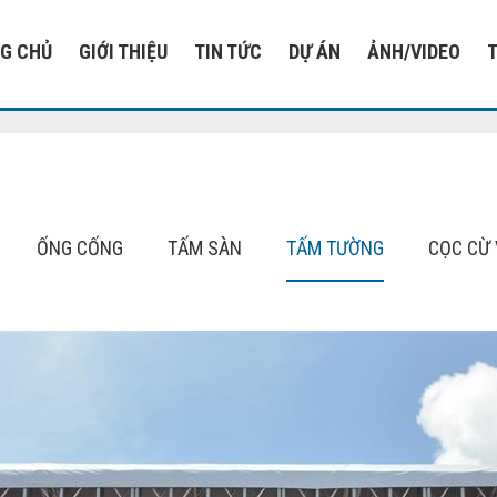
G CHỦ
GIỚI THIỆU
TIN TỨC
DỰ ÁN
ẢNH/VIDEO
ỐNG CỐNG
TẤM SÀN
TẤM TƯỜNG
CỌC CỪ