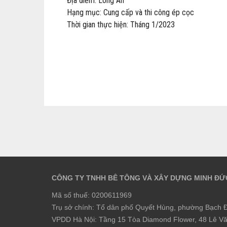
Địa điểm: Long An
Hạng mục: Cung cấp và thi công ép cọc
Thời gian thực hiện: Tháng 1/2023
CÔNG TY TNHH BÊ TÔNG VÀ XÂY DỰNG MINH ĐỨ
Mã số thuế: 0200611969
Trụ sở chính: Tổ dân phố Quyết Hùng, phường Bạch Đ
VPDD Hà Nội: Tầng 15 Tòa Diamond Flower, 48 Lê V