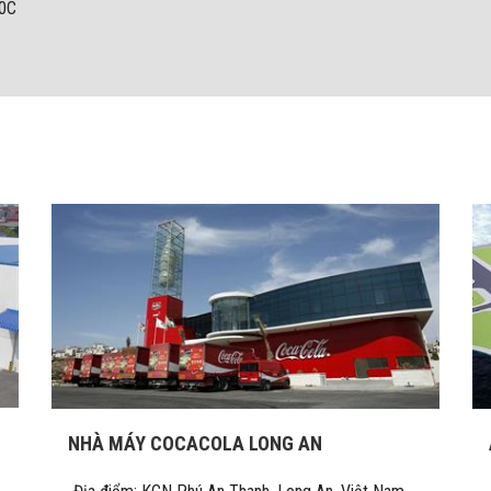
00C
NHÀ MÁY COCACOLA LONG AN