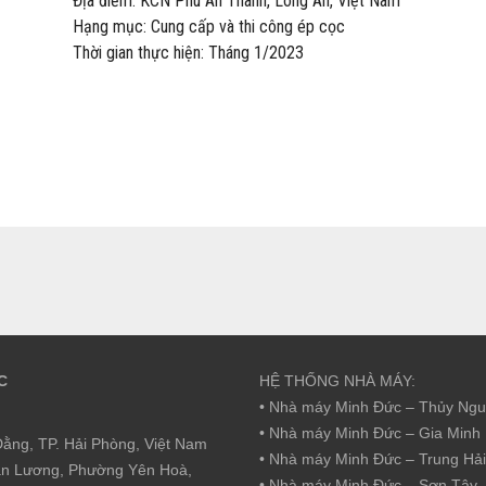
Địa điểm: KCN Phú An Thanh, Long An, Việt Nam
Hạng mục: Cung cấp và thi công ép cọc
Thời gian thực hiện: Tháng 1/2023
C
HỆ THỐNG NHÀ MÁY:
• Nhà máy Minh Đức – Thủy Ng
• Nhà máy Minh Đức – Gia Minh
ằng, TP. Hải Phòng, Việt Nam
• Nhà máy Minh Đức – Trung Hải
ăn Lương, Phường Yên Hoà,
• Nhà máy Minh Đức – Sơn Tây