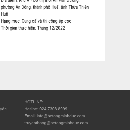
Địa điểm: Khu A - Đô thị mới An Vân Dương,
phường An Đông, thành phố Huế, tỉnh Thừa Thiên
Huế
Hạng mục: Cung cấ và thi công ép cọc
Thời gian thực hiện: Tháng 12/2022
HOTLINE:
uyên
Hotline: 024 7308 8999
Email: info@betongminhduc.com
truyenthong@betongminhduc.com