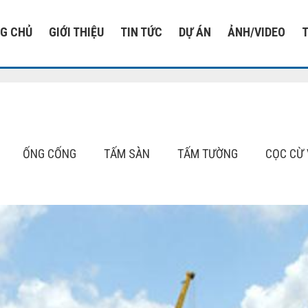
G CHỦ
GIỚI THIỆU
TIN TỨC
DỰ ÁN
ẢNH/VIDEO
ỐNG CỐNG
TẤM SÀN
TẤM TƯỜNG
CỌC CỪ